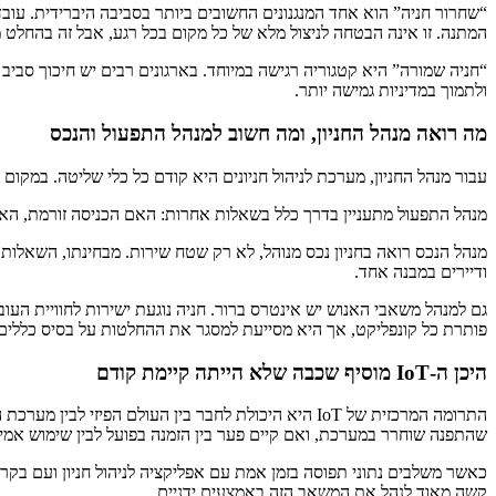
“שחרור חניה” הוא אחד המנגנונים החשובים ביותר בסביבה היברידית. עו
המתנה. זו אינה הבטחה לניצול מלא של כל מקום בכל רגע, אבל זה בהחלט מנ
“חניה שמורה” היא קטגוריה רגישה במיוחד. בארגונים רבים יש חיכוך סב
ולתמוך במדיניות גמישה יותר.
מה רואה מנהל החניון, ומה חשוב למנהל התפעול והנכס
עבור מנהל החניון, מערכת לניהול חניונים היא קודם כל כלי שליטה. במקום 
מנהל התפעול מתעניין בדרך כלל בשאלות אחרות: האם הכניסה זורמת, האם
מנהל הנכס רואה בחניון נכס מנוהל, לא רק שטח שירות. מבחינתו, השאלות
ודיירים במבנה אחד.
גם למנהל משאבי האנוש יש אינטרס ברור. חניה נוגעת ישירות לחוויית העוב
פותרת כל קונפליקט, אך היא מסייעת למסגר את ההחלטות על בסיס כללים ו
היכן ה-IoT מוסיף שכבה שלא הייתה קיימת קודם
התרומה המרכזית של IoT היא היכולת לחבר בין העולם 
שהתפנה שוחרר במערכת, ואם קיים פער בין הזמנה בפועל לבין שימוש אמית
כאשר משלבים נתוני תפוסה בזמן אמת עם אפליקציה לניהול חניון ועם בקרת 
קשה מאוד לנהל את המשאב הזה באמצעים ידניים.