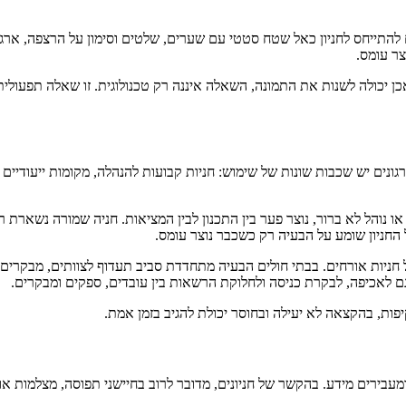
IoT, האינטרנט של הדברים. במקום להתייחס לחניון כאל שטח סטטי עם שערים, שלטים וסימון 
וצר עומס.
כן יכולה לשנות את התמונה, השאלה איננה רק טכנולוגית. זו שאלה תפעולית,
ונים יש שכבות שונות של שימוש: חניות קבועות להנהלה, מקומות ייעודיים 
 או נוהל לא ברור, נוצר פער בין התכנון לבין המציאות. חניה שמורה נשאר
ל החניון שומע על הבעיה רק כשכבר נוצר עומס.
ול חניות אורחים. בבתי חולים הבעיה מתחדדת סביב תעדוף לצוותים, מבקרי
ע גם לאכיפה, לבקרת כניסה ולחלוקת הרשאות בין עובדים, ספקים ומבקרים.
פות, בהקצאה לא יעילה ובחוסר יכולת להגיב בזמן אמת.
מעבירים מידע. בהקשר של חניונים, מדובר לרוב בחיישני תפוסה, מצלמות או א