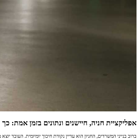
אפליקציית חניה, חיישנים ונתונים בזמן אמת: כך ה-IoT משנה את ניהול החניונים במשר
ברוב בנייני המשרדים, החניון הוא עדיין נקודת חיכוך יומיומית. העובד י