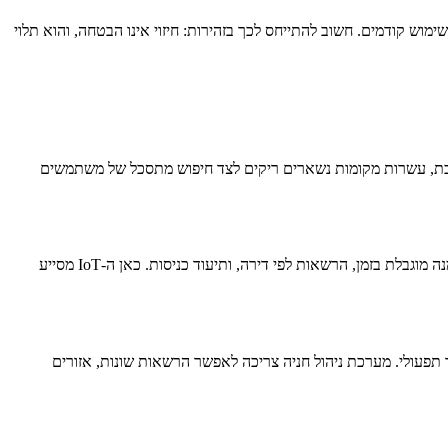
ימוש קודמים. חשוב להתייחס לכך בזהירות: חיזוי אינו הבטחה, והוא תלוי
 מערכת, עשרות מקומות נשארים ריקים לצד חיפוש מתסכל של משתמשים
בבנייני מגורים הבעיה נפוצה בעיקר בערב ובסופי שבוע. דיירים רוצים לארח, אך חניות האורחים מוגבלות. מערכת חניה לבנייני מגורים יכולה לאפשר הזמנה מוגבלת בזמן, הרשאות לפי דירה, ותיעוד כניסות. כאן ה-IoT מסייע
תפעולי. מערכת ניהול חניה צריכה לאפשר הרשאות שונות, אזורים