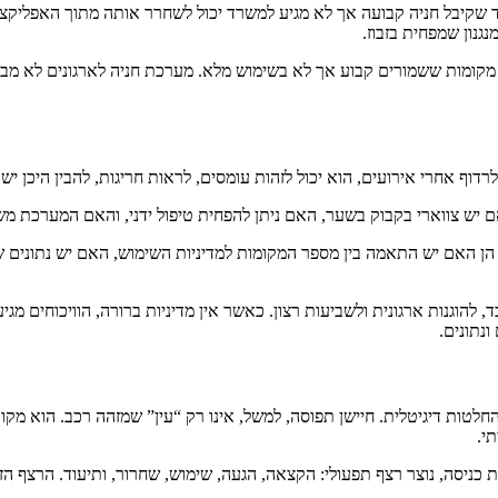
בד שקיבל חניה קבועה אך לא מגיע למשרד יכול לשחרר אותה מתוך האפליקצ
גנון שמפחית בזבוז.
יב מקומות ששמורים קבוע אך לא בשימוש מלא. מערכת חניה לארגונים לא 
לרדוף אחרי אירועים, הוא יכול לזהות עומסים, לראות חריגות, להבין היכן י
 יש צווארי בקבוק בשער, האם ניתן להפחית טיפול ידני, והאם המערכת מש
 הן האם יש התאמה בין מספר המקומות למדיניות השימוש, האם יש נתונים ש
ד, להוגנות ארגונית ולשביעות רצון. כאשר אין מדיניות ברורה, הוויכוחים מ
נתונים.
הפיזי לבין מערכת החלטות דיגיטלית. חיישן תפוסה, למשל, אינו רק “עין” שמזהה ר
י.
כניסה, נוצר רצף תפעולי: הקצאה, הגעה, שימוש, שחרור, ותיעוד. הרצף הזה