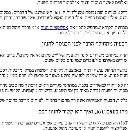
נאלצים לאשר כניסות ידנית או לפתור ויכוחים בשער.
דווקא במקום הזה נכנסת טכנולוגיית ה-
נכנס, אילו מקומות פנויים, אילו חניות הוקצו לעובדים, אילו שוחררו, והיכן נ
מבחינת הקורא שמחפש להבין אם
אפליקציית חניה
או מערכת ניהול חניה א
בלי להפוך את החניון למוקד תסכול קבוע.
הבעיה מתחילה הרבה לפני הכניסה לחניון
חניה במתחם משרדים אינה רק עניין של “יש מקום או אין מקום”. ברוב הארג
אזורים משותפים לעובדים שמגיעים בימים שונים.
כאשר הניהול נעשה ידנית, באמצעות גיליונות, רשימות במייל, מדבקות רכב
חניה פנויה. אורח שמוזמן לפגישה נתקע בשער כי פרטיו לא הוזנו בזמן. מנה
זה לא ייחודי למשרדים בלבד. במתחמי מגורים רואים גרסה דומה סביב ניה
מסוימות ושונות גבוהה מאוד בין ימי השבוע. ברשויות מקומיות, הקושי נוג
כלומר, הבעיה האמיתית אינה רק מחסור בחניות. לעיתים מדובר בחוסר שקי
מהו בעצם IoT, ואיך הוא קשור לחניון חכם
IoT הוא שם כולל לרשת של התקנים פיזיים שמחוברים למערכת דיגיטלית ו
אפליקציה להזמנת חניה או מערכת ניהול ארגונית.