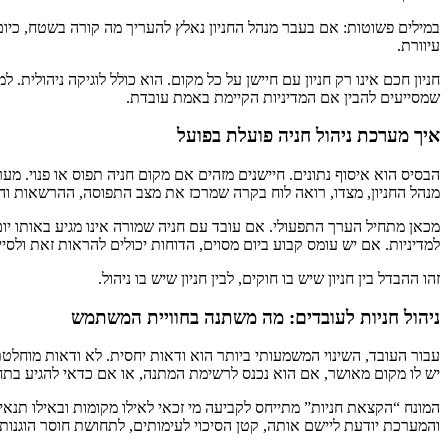
במילים פשוטות: אם בעבר מנהל החניון נאלץ להעריך מה קורה בשטח, כיום
עיוורת.
חניון חכם אינו רק חניון עם חיישן על כל מקום. הוא כולל לוגיקה ניהולית
שמסייעים להבין אם המדיניות הקיימת באמת עובדת.
איך מערכת ניהול חניה פועלת בפועל
הבסיס הוא איסוף נתונים. חיישנים מזהים אם מקום חניה תפוס או פנוי. מע
מנהל החניון, מצדו, רואה לוח בקרה שמרכז את מצב התפוסה, ההרשאות והח
מכאן מתחיל הערך התפעולי. אם עובד עם חניה שמורה אינו מגיע באותו יו
למדיניות. אם יש עומס קבוע ביום מסוים, הדוחות יכולים להראות זאת ול
זהו ההבדל בין חניון שיש בו חוקים, לבין חניון שיש בו ניהול.
ניהול חניות לעובדים: מה משתנה בחוויית המשתמש
עבור העובד, השינוי המשמעותי ביותר הוא ודאות יחסית. לא ודאות מוחלט
יש לו מקום מאושר, אם הוא נכנס לרשימת המתנה, או אם כדאי להגיע בתח
המונח “הקצאת חניות” מתייחס לקביעה מי זכאי לאילו מקומות ובאילו תנאים.
והמערכת יודעת ליישם אותה, קטן הסיכוי לעימותים, לתחושת חוסר הוגנות ול