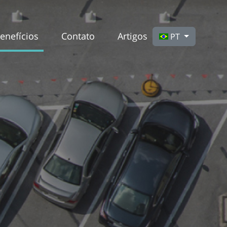
Selecione seu Idioma
enefícios
Contato
Artigos
PT